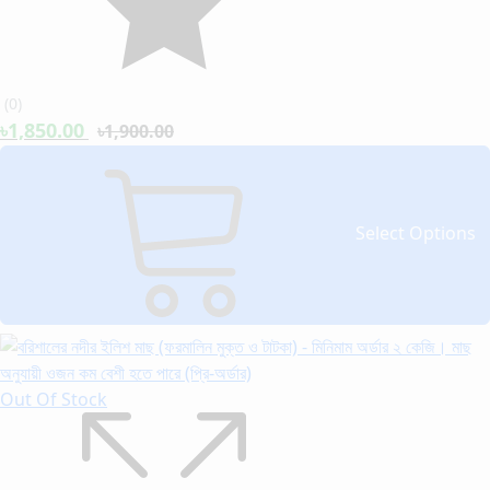
(
0
)
৳1,850.00
৳1,900.00
Select Options
Out Of Stock