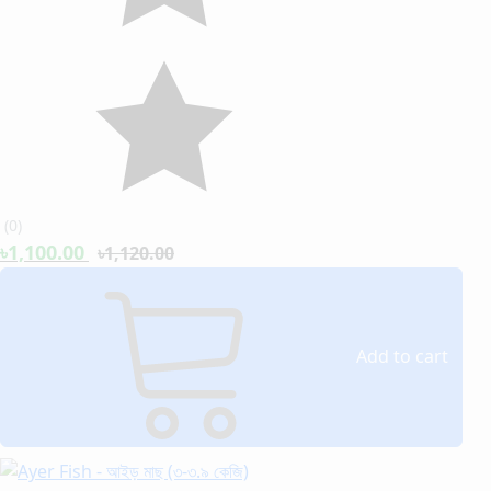
(
0
)
৳1,100.00
৳1,120.00
Add to cart